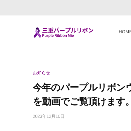
コ
重
ン
パ
テ
ー
ン
プ
HOM
ツ
ル
三
F
へ
リ
i
重
ボ
ス
g
パ
ン
キ
h
ー
（
お知らせ
ッ
t
P
プ
プ
今年のパープルリボン
T
u
ル
o
r
を動画でご覧頂けます
リ
g
p
ボ
e
l
2023年12月10日
b
ン
t
e
y
h
R
（