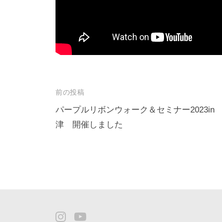
投
前の投稿
稿
パープルリボンウォーク＆セミナー2023in
津 開催しました
ナ
ビ
ゲ
ー
シ
ョ
Instagram
YouTube