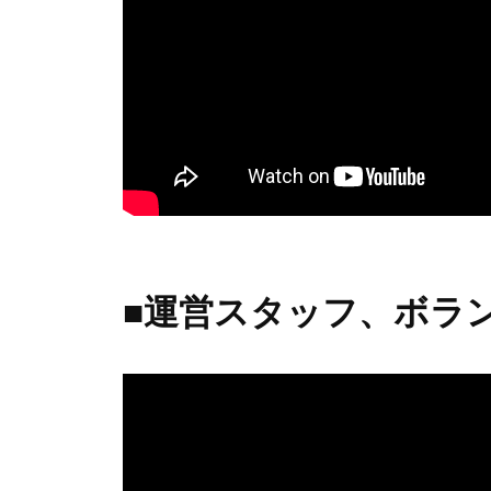
i
e
）
■運営スタッフ、ボラ