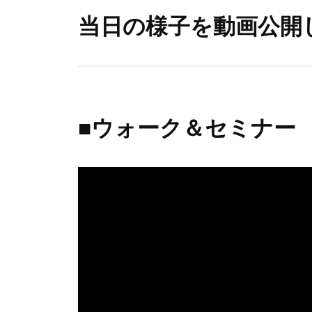
p
e
i
当日の様子を動画公開
P
a
r
b
n
u
w
b
c
r
o
i
a
p
n
t
n
l
M
u
h
■ウォーク＆セミナー
i
s
e
u
e
e
s
R
r
）
i
b
b
o
n
M