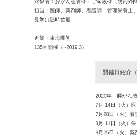
対象者：膵がん患者様・ご家族様（院内外
i
患
担当：医師、薬剤師、看護師、管理栄養士
e
見学は随時歓迎
）
者
近畿・東海圏初
さ
135回開催（~2019.3）
ん・
ご
開催日紹介（
家
2020年 膵がん
族
7月 14日（火
の
7月28日（火）
8月 11日（火
サ
8月25日（火）