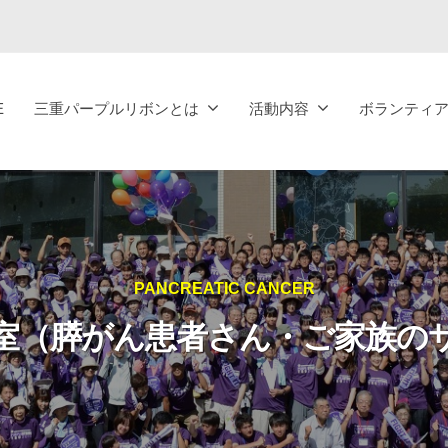
E
三重パープルリボンとは
活動内容
ボランティ
PANCREATIC CANCER
室（膵がん患者さん・ご家族の