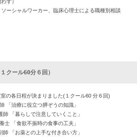
問わず）
、ソーシャルワーカー、臨床心理士による職種別相談
１クール60分６回）
教室の各日程が決まりました(１クール60 分６回)
）医師 「治療に役立つ膵ぞうの知識」
看護師 「暮らしで注意していくこと」
）栄養士 「食欲不振時の食事の工夫」
薬剤師 「お薬との上手な付き合い方」