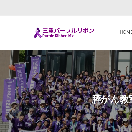
コ
重
ン
パ
テ
ー
ン
プ
HOM
ツ
ル
三
F
へ
リ
i
重
ボ
ス
g
パ
ン
キ
h
ー
（
ッ
t
P
プ
プ
T
u
ル
o
膵がん教
r
リ
g
p
ボ
e
l
ン
t
e
h
R
（