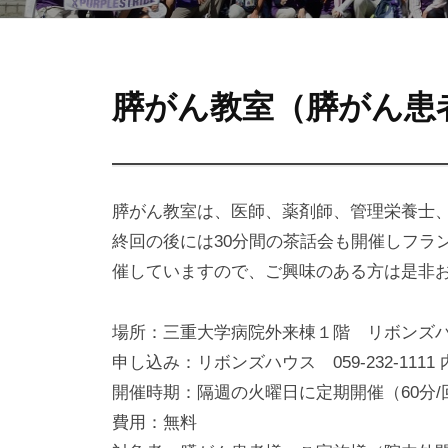
e
i
P
r
b
u
w
b
r
膵
膵がん教室（膵がん患
o
i
p
n
t
が
l
M
h
i
ん
e
u
膵がん教室は、医師、薬剤師、管理栄養士
e
s
R
教
終回の後には30分間の茶話会も開催しフラ
）
i
催していますので、ご興味のある方は是非
室
b
b
場所：三重大学病院外来棟１階 リボンズ
（膵
o
申し込み：リボンズハウス 059-232-1111 内
が
開催時期：隔週の火曜日に定期開催（60分/
n
費用：無料
M
ん