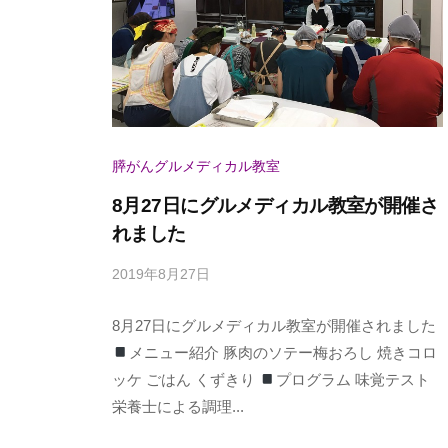
e
i
P
r
b
u
w
b
r
o
i
p
n
t
l
M
h
膵がんグルメディカル教室
i
e
u
8月27日にグルメディカル教室が開催さ
e
s
R
れました
）
i
2019年8月27日
b
b
y
b
8月27日にグルメディカル教室が開催されました
p
a
メニュー紹介 豚肉のソテー梅おろし 焼きコロ
o
n
ッケ ごはん くずきり
プログラム 味覚テスト
n
c
栄養士による調理...
M
a