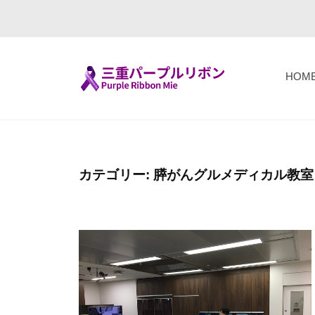
コ
重
ン
パ
テ
ー
ン
プ
HOM
ツ
ル
三
F
へ
リ
i
重
ボ
ス
g
パ
ン
キ
h
ー
カテゴリー:
（
膵がんグルメディカル教室
ッ
t
P
プ
プ
T
u
ル
o
r
リ
g
p
ボ
e
l
ン
t
e
h
R
（