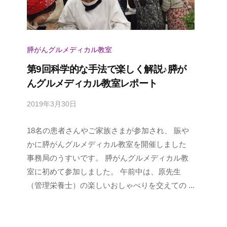
膵がんグルメディカル教室
第9回科学的な手法で楽しく解説♪膵が
んグルメディカル教室レポート
2019年3月30日
b
y
18名の患者さんやご家族さまが参加され、 賑や
p
a
かに膵がんグルメディカル教室を開催しました
n
事務局のうすいです。 膵がんグルメディカル教
c
室に初めて参加しました。 午前中は、原先生
a
（管理栄養士）の楽しいおしゃべりを交えての ...
n
u
s