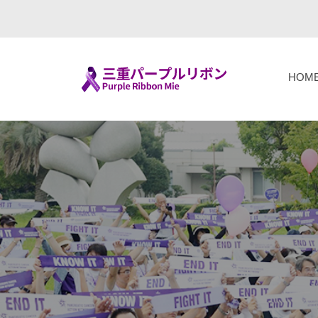
コ
重
ン
パ
テ
ー
ン
プ
HOM
ツ
ル
三
F
へ
リ
i
重
ボ
ス
g
パ
ン
キ
h
ー
（
ッ
t
P
プ
プ
T
u
ル
o
r
リ
g
p
ボ
e
l
ン
t
e
h
R
（