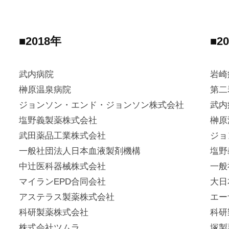
■2018年
■2
武内病院
岩崎
榊原温泉病院
第二
ジョンソン・エンド・ジョンソン株式会社
武内
塩野義製薬株式会社
榊原
武田薬品工業株式会社
ジョ
一般社団法人日本血液製剤機構
塩野
中辻医科器械株式会社
一般
マイランEPD合同会社
大日
アステラス製薬株式会社
エー
科研製薬株式会社
科研
株式会社ツムラ
塚製