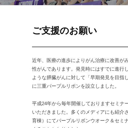
e
i
P
r
b
u
w
b
r
協
ご支援のお願い
o
i
p
n
t
賛
l
M
h
i
企
e
u
近年、医療の進歩によりがん治療に改善がみ
e
s
R
業・
性がんであります。発見時にはすでに進行
）
i
ような膵臓がんに対して「早期発見を目指し
団
b
に三重パープルリボンを設立しました。
b
体
o
平成24年から毎年開催しておりますセミナ
の
いただきました。多くのメディアにも紹介さ
n
育棟）にてパープルリボンウオーク＆セミナー
M
ご