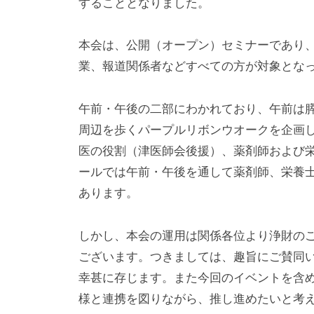
することとなりました。
i
紹
e
本会は、公開（オープン）セミナーであり
）
介
業、報道関係者などすべての方が対象とな
2026
午前・午後の二部にわかれており、午前は
年
周辺を歩くパープルリボンウオークを企画
6
医の役割（津医師会後援）、薬剤師および
月
ールでは午前・午後を通して薬剤師、栄養
11
あります。
日
by
pancanuser
しかし、本会の運用は関係各位より浄財の
ございます。つきましては、趣旨にご賛同いた
幸甚に存じます。また今回のイベントを含
様と連携を図りながら、推し進めたいと考