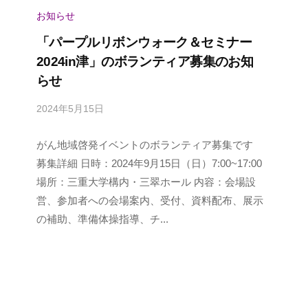
お知らせ
「パープルリボンウォーク＆セミナー
2024in津」のボランティア募集のお知
らせ
2024年5月15日
b
y
がん地域啓発イベントのボランティア募集です
p
a
募集詳細 日時：2024年9月15日（日）7:00~17:00
n
場所：三重大学構内・三翠ホール 内容：会場設
c
営、参加者への会場案内、受付、資料配布、展示
a
の補助、準備体操指導、チ...
n
u
s
e
r