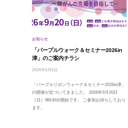
e
i
P
r
b
u
w
b
r
o
i
p
n
t
お知らせ
l
M
h
「パープルウォーク＆セミナー2026in
i
e
u
津」のご案内チラシ
e
s
R
2026年8月6日
b
）
i
y
b
「パープルリボンウォーク＆セミナー2026in津」
p
a
の開催が近づいてきました。 2026年9月20日
b
n
（日）9時30分開始です。 ご参加お待ちしており
o
c
ます。
n
a
M
n