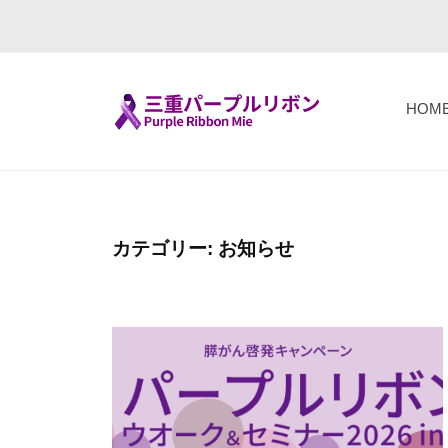
コ
重
ン
パ
テ
ー
ン
プ
HOM
ツ
ル
三
F
へ
リ
i
重
ボ
ス
g
パ
ン
キ
h
ー
カテゴリー:
（
お知らせ
ッ
t
P
プ
プ
T
u
ル
o
r
リ
g
p
ボ
e
l
ン
t
e
h
R
（