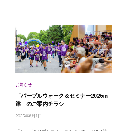
n
u
s
e
r
お知らせ
「パープルウォーク＆セミナー2025in
津」のご案内チラシ
2025年8月1日
b
y