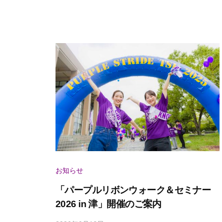
u
i
s
e
e
）
r
お知らせ
「パープルリボンウォーク＆セミナー
2026 in 津」開催のご案内