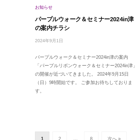
お知らせ
パープルウォーク＆セミナー2024in津
の案内チラシ
2024年9月1日
b
y
パープルウォーク＆セミナー2024in津の案内
p
a
「パープルリボンウォーク＆セミナー2024in津」
n
の開催が近づいてきました。 2024年9月15日
c
（日）9時開始です。 ご参加お待ちしておりま
a
す。
n
u
s
e
r
投
1
2
…
8
次へ »