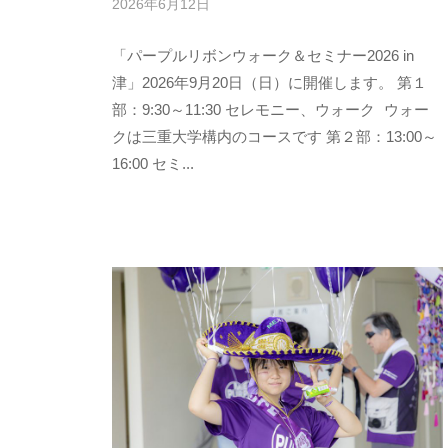
2026年6月12日
b
y
「パープルリボンウォーク＆セミナー2026 in
p
a
津」2026年9月20日（日）に開催します。 第１
n
部：9:30～11:30 セレモニー、ウォーク ウォー
c
クは三重大学構内のコースです 第２部：13:00～
a
16:00 セミ...
n
u
s
e
r