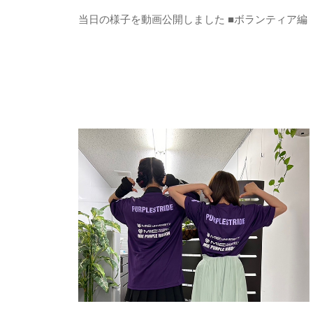
y
当日の様子を動画公開しました ■ボランティア編
p
a
n
c
a
n
u
s
e
r