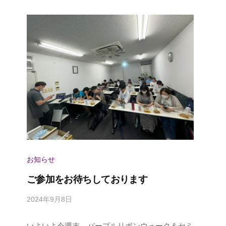
r
お知らせ
ご参加をお待ちしております
2024年9月8日
b
y
いよいよ今週末、パープルリボンウォーク＆セミ
p