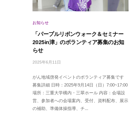
お知らせ
「パープルリボンウォーク＆セミナー
2025in津」のボランティア募集のお知
らせ
2025年6月11日
b
y
がん地域啓発イベントのボランティア募集です
p
a
募集詳細 日時：2025年9月14日（日）7:00~17:00
n
場所：三重大学構内・三翠ホール 内容：会場設
c
営、参加者への会場案内、受付、資料配布、展示
a
の補助、準備体操指導、チ...
n
u
s