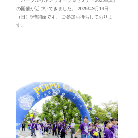
「パープルリボンウォーク＆セミナー2025in津」
p
a
の開催が近づいてきました。 2025年9月14日
n
（日）9時開始です。 ご参加お待ちしておりま
c
す。
a
n
u
s
e
r