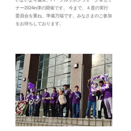
a
ナー2024in津の開催です。 今まで、４度の実行
n
委員会を重ね、準備万端です。みなさまのご参加
c
をお待ちしております。
a
n
u
s
e
r