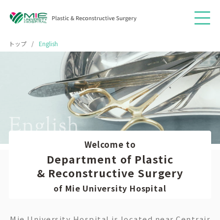
メニ
トップ
English
Welcome to
Department of Plastic
& Reconstructive Surgery
of Mie University Hospital
Mie University Hospital is located near Centrair