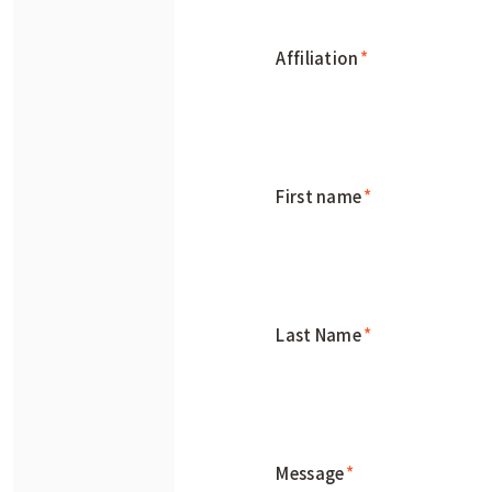
Affiliation
*
First name
*
Last Name
*
Message
*