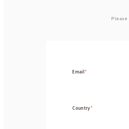
Please 
Email
*
Country
*