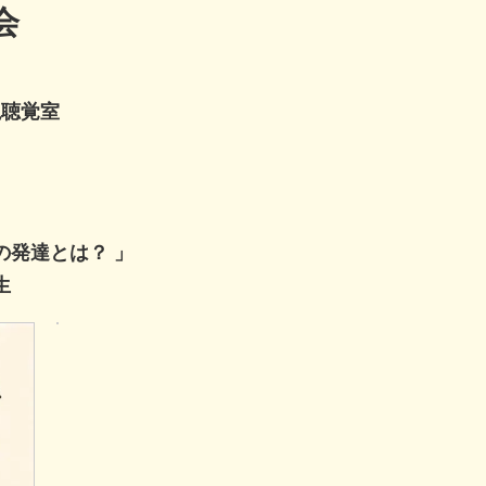
会
視聴覚室
の発達とは？ 」
生