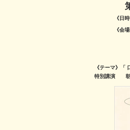
《日時
《会場
《テーマ》「 
特別講演 朝