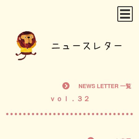
NEWS LETTER 一覧
ｖｏｌ．３２