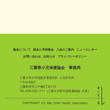
協会について
総会と学術集会
入会のご案内
ニュースレター
お問い合わせ
お知らせ
プライバシーポリシー
三重県小児保健協会 事務局
三重大学大学院医学系研究科 小児科学内
〒514-8507
三重県津市江戸橋2丁目174
TEL:059-232-1111（三重大学医学部附属病院 代表）
COPYRIGHT (C) Mie Child Health Association