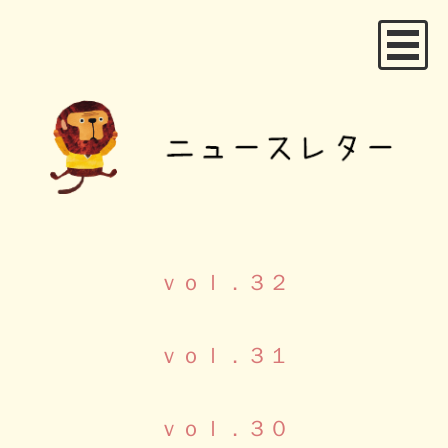
ｖｏｌ．３２
ｖｏｌ．３１
ｖｏｌ．３０